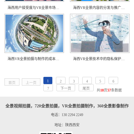
海西用户接受度与VR全景市场的调研分析？
海西VR全景内容的分发与推广策略？
海西VR全景拍摄与制作的成本效益分析？
海西VR全景技术中的隐私保护与安全性探讨？
1
2
3
4
5
6
首页
上一页
7
下一页
尾页
共
10
页
57
条数据
全景视频拍摄，720全景拍摄，VR全景拍摄制作，360全景影像制作
电话：130 2294 2249
地址：陕西西安