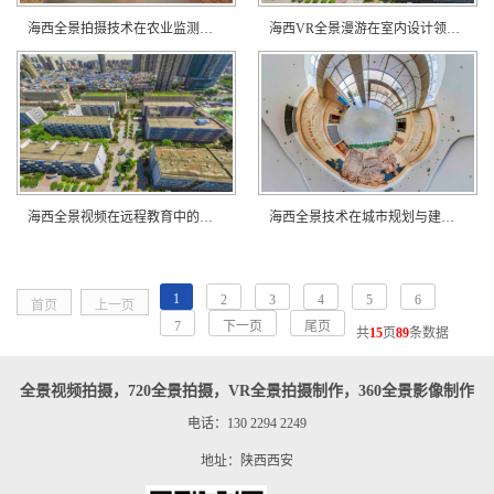
海西全景拍摄技术在农业监测中的应用？
海西VR全景漫游在室内设计领域的优势？
海西全景视频在远程教育中的创新实践？
海西全景技术在城市规划与建设中的应用？
1
2
3
4
5
6
首页
上一页
7
下一页
尾页
共
15
页
89
条数据
全景视频拍摄，720全景拍摄，VR全景拍摄制作，360全景影像制作
电话：130 2294 2249
地址：陕西西安