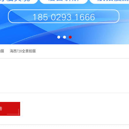
拍摄
海西720全景拍摄
答