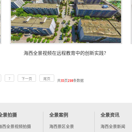
海西全景视频在远程教育中的创新实践？
7
下一页
尾页
共
35
页
210
条数据
全景拍摄
全景案例
全景资讯
海西全景视频拍摄
海西景区全景
海西全景新闻