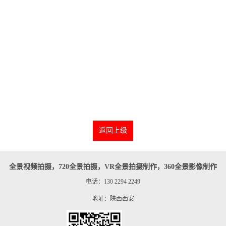
返回上级
全景视频拍摄，720全景拍摄，VR全景拍摄制作，360全景影像制作
电话：130 2294 2249
地址：陕西西安