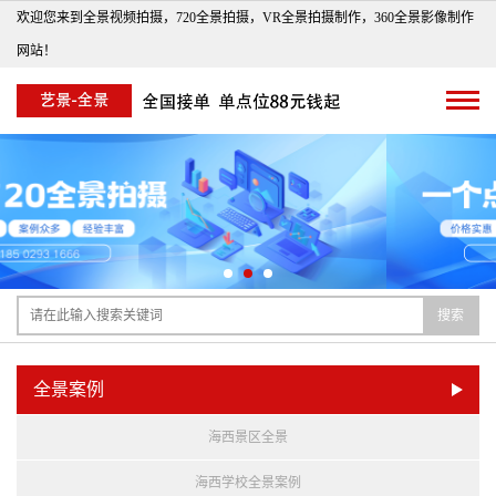
欢迎您来到全景视频拍摄，720全景拍摄，VR全景拍摄制作，360全景影像制作
网站！
搜索
全景案例
海西景区全景
海西学校全景案例